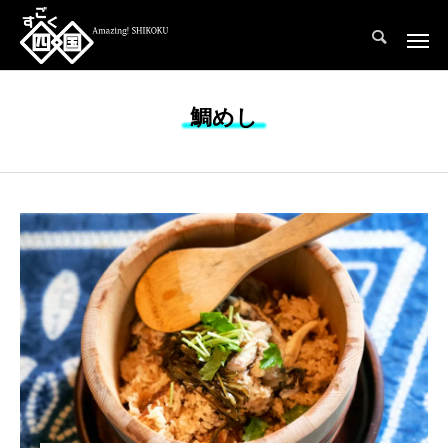
INDEX
鯛めし
愛 媛 県
香 川 県
高
「カフェ＆ギャラリー もえぎ
香川と言えば。。小豆島ですよ
の
の」で、スイーツ三昧。