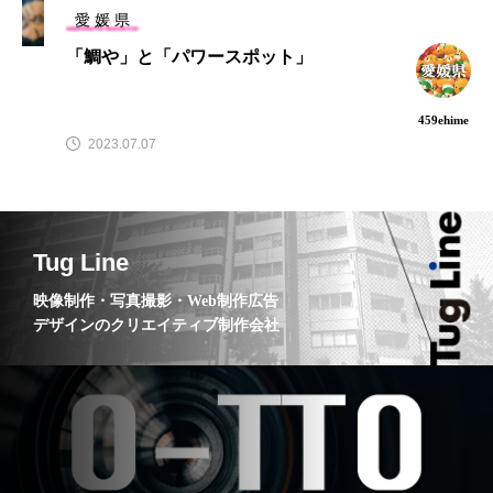
愛 媛 県
「鯛や」と「パワースポット」
キーワード
459ehime
2023.07.07
山中窯
三津浜
キャンピングカー
光工業株式会社
クーランマラン
高松トライアスロン
鯛や
玉縁
Tug Line
映像制作・写真撮影・Web制作広告
三津浜地区
コルドバンクス
港湾
デザインのクリエイティブ制作会社
シーカヤック体験
砥部町モール
パワースポット
道後温泉
砥部焼
サンポート高松トライアスロン