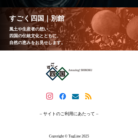
RVパークゆとりすと
三本松町１丁目４−２８
odori
tobemachi web media
美味しい珈琲
すごく四国｜別館
松山市
伊予郡
高松市
大豊町
風土や生産者の想い、
四国の伝統文化とともに、
総合建設業
大浜海岸
小豆島
自然の恵みをお見せします。
カフェ＆ギャラリー もえぎの
三瓶町
砥部町
室屋義秀
高知市
河川
メガウミガメバーガー
マルキン醤油
ダッチベイビー
愛媛県
陶房
レッドブルエアレース・パイロット
若柳流
– サイトのご利用にあたって –
砂防
松前町
四国フェリー・小豆島フェリー
デザートプレート
Copyright © TugLine 2025